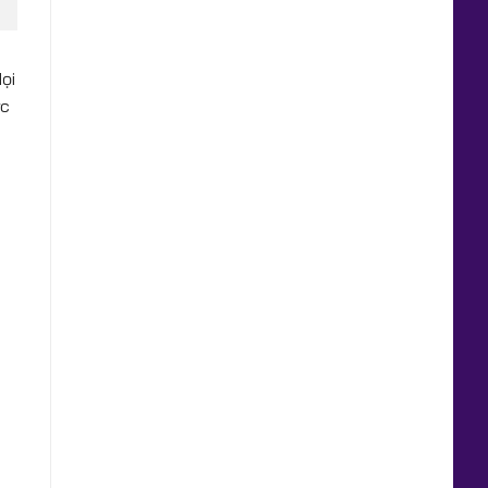
ọi
ợc