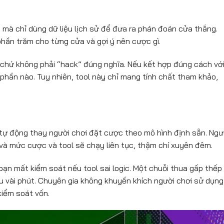
 mà chỉ dùng dữ liệu lịch sử để đưa ra phán đoán cửa thắng.
phần trăm cho từng cửa và gợi ý nên cược gì.
 chứ không phải “hack” đúng nghĩa. Nếu kết hợp đúng cách vớ
 phần nào. Tuy nhiên, tool này chỉ mang tính chất tham khảo,
 tự động thay người chơi đặt cược theo mô hình định sẵn. Ngư
 và mức cược và tool sẽ chạy liên tục, thậm chí xuyên đêm.
 bạn mất kiểm soát nếu tool sai logic. Một chuỗi thua gấp thếp
au vài phút. Chuyên gia không khuyến khích người chơi sử dụng
kiểm soát vốn.