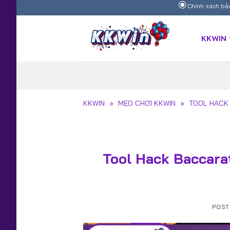
Skip
Chính sách bả
to
content
KKWIN
KKWIN
»
MẸO CHƠI KKWIN
»
TOOL HACK 
Tool Hack Baccara
POST