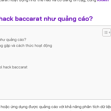
l hack baccarat như quảng cáo?
 như quảng cáo?
ng gặp và cách thức hoạt động
ool hack baccarat
hoặc ứng dụng được quảng cáo với khả năng phân tích dữ liệ