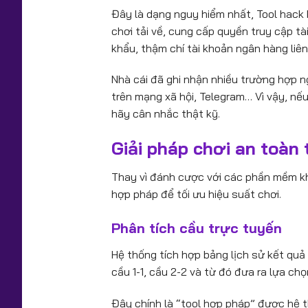
Đây là dạng nguy hiểm nhất, Tool hack
chơi tải về, cung cấp quyền truy cập tà
khẩu, thậm chí tài khoản ngân hàng liên
Nhà cái đã ghi nhận nhiều trường hợp n
trên mạng xã hội, Telegram… Vì vậy, n
hãy cân nhắc thật kỹ.
Giải pháp chơi an toàn 
Thay vì đánh cược với các phần mềm kh
hợp pháp để tối ưu hiệu suất chơi.
Phân tích cầu trực tuyến
Hệ thống tích hợp bảng lịch sử kết quả
cầu 1-1, cầu 2-2 và từ đó đưa ra lựa ch
Đây chính là “tool hợp pháp” được hệ t