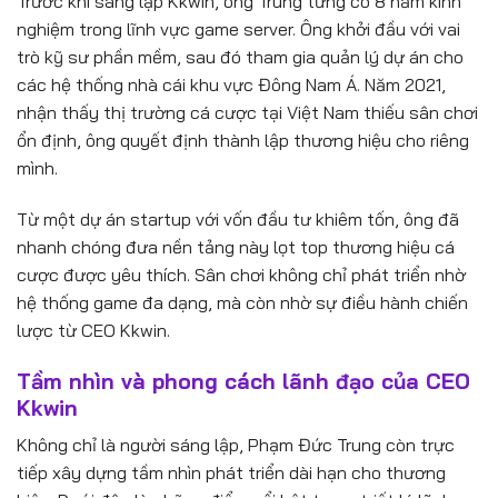
Trước khi sáng lập Kkwin, ông Trung từng có 8 năm kinh
nghiệm trong lĩnh vực game server. Ông khởi đầu với vai
trò kỹ sư phần mềm, sau đó tham gia quản lý dự án cho
các hệ thống nhà cái khu vực Đông Nam Á. Năm 2021,
nhận thấy thị trường cá cược tại Việt Nam thiếu sân chơi
ổn định, ông quyết định thành lập thương hiệu cho riêng
mình.
Từ một dự án startup với vốn đầu tư khiêm tốn, ông đã
nhanh chóng đưa nền tảng này lọt top thương hiệu cá
cược được yêu thích. Sân chơi không chỉ phát triển nhờ
hệ thống game đa dạng, mà còn nhờ sự điều hành chiến
lược từ CEO Kkwin.
Tầm nhìn và phong cách lãnh đạo của CEO
Kkwin
Không chỉ là người sáng lập, Phạm Đức Trung còn trực
tiếp xây dựng tầm nhìn phát triển dài hạn cho thương