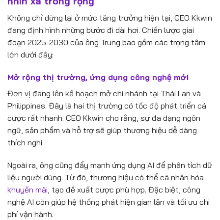
nhìn xa trông rộng
Không chỉ dừng lại ở mức tăng trưởng hiện tại, CEO Kkwin
đang định hình những bước đi dài hơi. Chiến lược giai
đoạn 2025-2030 của ông Trung bao gồm các trọng tâm
lớn dưới đây:
Mở rộng thị trường, ứng dụng công nghệ mớI
Đơn vị đang lên kế hoạch mở chi nhánh tại Thái Lan và
Philippines. Đây là hai thị trường có tốc độ phát triển cá
cược rất nhanh. CEO Kkwin cho rằng, sự đa dạng ngôn
ngữ, sản phẩm và hỗ trợ sẽ giúp thương hiệu dễ dàng
thích nghi.
Ngoài ra, ông cũng đẩy mạnh ứng dụng AI để phân tích dữ
liệu người dùng. Từ đó, thương hiệu có thể cá nhân hóa
khuyến mãi
, tạo đề xuất cược phù hợp. Đặc biệt, công
nghệ AI còn giúp hệ thống phát hiện gian lận và tối ưu chi
phí vận hành.