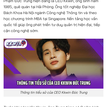
Phạm Đức Trung hiện đang là CEO Kkwin, ông sinh năm
1985, quê quán tại Hải Phòng. Ông tốt nghiệp Đại học
Bách Khoa Hà Nội ngành Công nghệ Thông tin và theo
học chương trình MBA tại Singapore. Nền tảng học vấn
quốc tế giúp ông phát triển tư duy quản trị hiện đại, tiếp
cận công nghệ sớm.
Thông tin tiểu sử của CEO Kkwin Đức Trung