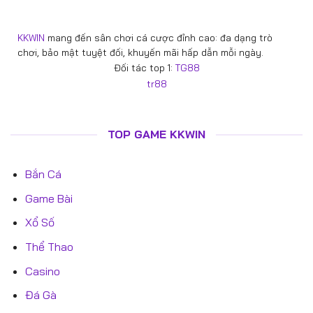
KKWIN
mang đến sân chơi cá cược đỉnh cao: đa dạng trò
chơi, bảo mật tuyệt đối, khuyến mãi hấp dẫn mỗi ngày.
Đối tác top 1:
TG88
tr88
TOP GAME KKWIN
Bắn Cá
Game Bài
Xổ Số
Thể Thao
Casino
Đá Gà